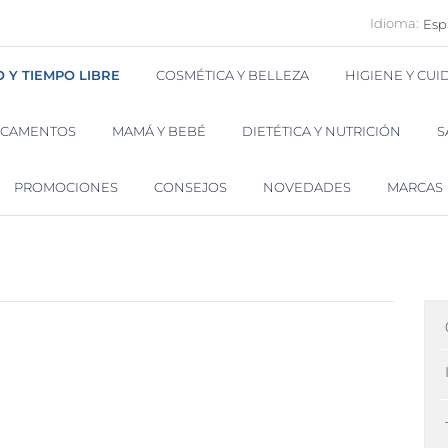
Idioma:
Esp
O Y TIEMPO LIBRE
COSMÉTICA Y BELLEZA
HIGIENE Y CU
ICAMENTOS
MAMÁ Y BEBÉ
DIETÉTICA Y NUTRICIÓN
S
PROMOCIONES
CONSEJOS
NOVEDADES
MARCAS