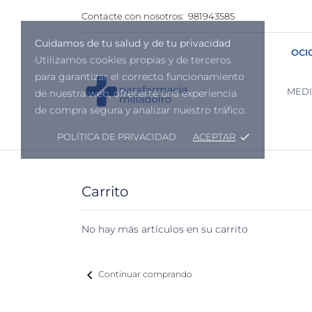
Contacte con nosotros:
981943585
Cuidamos de tu salud y de tu privacidad
OCI
Utilizamos cookies propias y de terceros
para garantizar el correcto funcionamiento
MED
de nuestra web, ofrecerte una experiencia
de compra segura y analizar nuestro tráfico.
POLÍTICA DE PRIVACIDAD
ACEPTAR
done
Carrito
No hay más artículos en su carrito
chevron_left
Continuar comprando