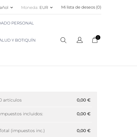
Mi lista de deseos (
0
)
añol
Moneda:
EUR
keyboard_arrow_down
keyboard_arrow_down
IDADO PERSONAL
0
ALUD Y BOTIQUÍN
0 artículos
0,00 €
Impuestos incluidos:
0,00 €
Total (impuestos inc.)
0,00 €