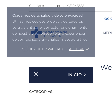
Contacte con nosotros:
981943585
Cuidamos de tu salud y de tu privacidad
OCI
Utilizamos cookies propias y de terceros
para garantizar el correcto funcionamiento
MED
de nuestra web, ofrecerte una experiencia
de compra segura y analizar nuestro tráfico.
POLÍTICA DE PRIVACIDAD
ACEPTAR
done
We
INICIO
CATEGORÍAS