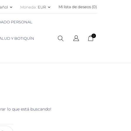
Mi lista de deseos (
0
)
añol
Moneda:
EUR
keyboard_arrow_down
keyboard_arrow_down
IDADO PERSONAL
0
ALUD Y BOTIQUÍN
rar lo que está buscando!