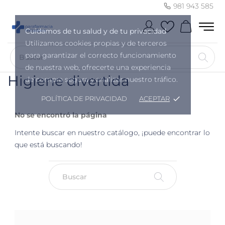
981 943 585
Cuidamos de tu salud y de tu privacidad
Utilizamos cookies propias y de terceros
para garantizar el correcto funcionamiento
de nuestra web, ofrecerte una experiencia
Higiene divertida
de compra segura y analizar nuestro tráfico.
POLÍTICA DE PRIVACIDAD
ACEPTAR
done
No se encontró la página
Intente buscar en nuestro catálogo, ¡puede encontrar lo
que está buscando!