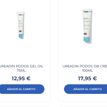
UREADIN PODOS GEL OIL
UREADIN PODOS DB CR
75ML
100ML
Precio
Precio
12,95 €
17,95 €
AÑADIR AL CARRITO
AÑADIR AL CARRITO