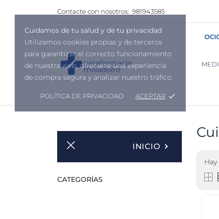
Contacte con nosotros:
981943585
Cuidamos de tu salud y de tu privacidad
OCI
Utilizamos cookies propias y de terceros
para garantizar el correcto funcionamiento
MED
de nuestra web, ofrecerte una experiencia
de compra segura y analizar nuestro tráfico.
POLÍTICA DE PRIVACIDAD
ACEPTAR
done
Cui
INICIO
Hay 
CATEGORÍAS