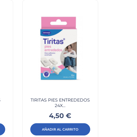
S
TIRITAS PIES ENTREDEDOS
24X...
Precio
4,50 €
AÑADIR AL CARRITO