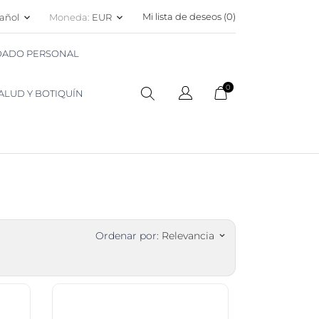
Mi lista de deseos (
0
)
añol
Moneda:
EUR
keyboard_arrow_down
keyboard_arrow_down
IDADO PERSONAL
0
ALUD Y BOTIQUÍN
Ordenar por:
Relevancia
keyboard_arrow_down