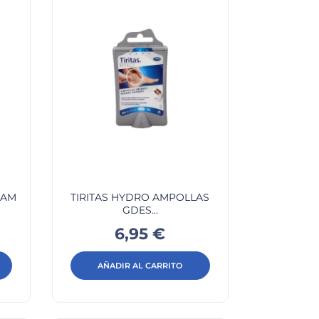
EAM
TIRITAS HYDRO AMPOLLAS
GDES...
Precio
6,95 €
AÑADIR AL CARRITO