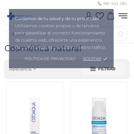
981 943 585
Cuidamos de tu salud y de tu privacidad
Utilizamos cookies propias y de terceros
para garantizar el correcto funcionamiento
de nuestra web, ofrecerte una experiencia
Cosmética natural
de compra segura y analizar nuestro tráfico.
POLÍTICA DE PRIVACIDAD
ACEPTAR
done
FILTRAR
Relevancia
keyboard_arrow_down