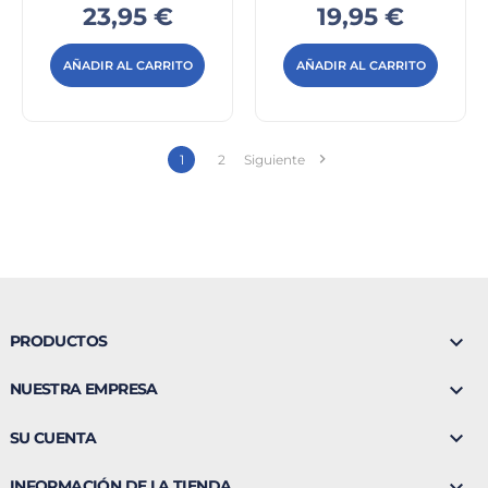
CREMA...
Precio
Precio
23,95 €
19,95 €
AÑADIR AL CARRITO
AÑADIR AL CARRITO

1
2
Siguiente

PRODUCTOS

NUESTRA EMPRESA

SU CUENTA

INFORMACIÓN DE LA TIENDA