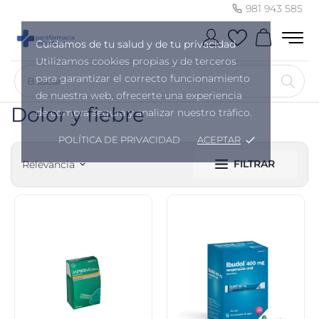
981 943 585
Cuidamos de tu salud y de tu privacidad
Utilizamos cookies propias y de terceros
para garantizar el correcto funcionamiento
de nuestra web, ofrecerte una experiencia
Dolor y fiebre
de compra segura y analizar nuestro tráfico.
POLÍTICA DE PRIVACIDAD
ACEPTAR
done
FILTRAR
Relevancia
keyboard_arrow_down