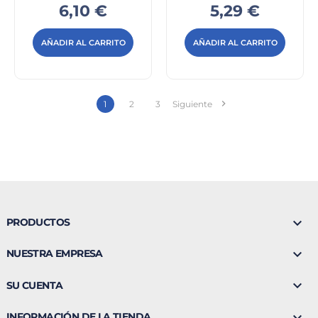
Precio
Precio
6,10 €
5,29 €
AÑADIR AL CARRITO
AÑADIR AL CARRITO

1
2
3
Siguiente

PRODUCTOS

NUESTRA EMPRESA

SU CUENTA

INFORMACIÓN DE LA TIENDA