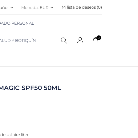
Mi lista de deseos (
0
)
añol
Moneda:
EUR
keyboard_arrow_down
keyboard_arrow_down
IDADO PERSONAL
0
ALUD Y BOTIQUÍN
MAGIC SPF50 50ML
es al aire libre.