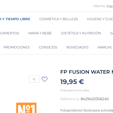
Idioma:
Esp
O Y TIEMPO LIBRE
COSMÉTICA Y BELLEZA
HIGIENE Y CU
ICAMENTOS
MAMÁ Y BEBÉ
DIETÉTICA Y NUTRICIÓN
S
PROMOCIONES
CONSEJOS
NOVEDADES
MARCAS
FP FUSION WATER 
0
19,95 €
Impuestos incluidos
Referencia:
8429420306240
Fotoprotector facial para actividad