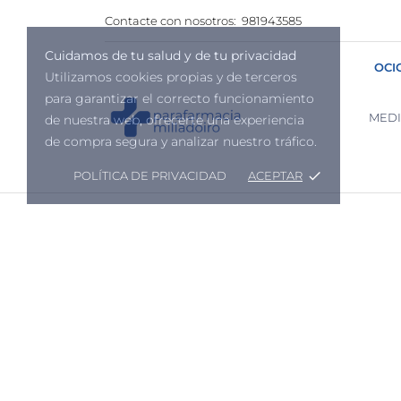
Contacte con nosotros:
981943585
Cuidamos de tu salud y de tu privacidad
OCI
Utilizamos cookies propias y de terceros
para garantizar el correcto funcionamiento
MED
de nuestra web, ofrecerte una experiencia
de compra segura y analizar nuestro tráfico.
POLÍTICA DE PRIVACIDAD
ACEPTAR
done