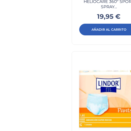
HELIOCARE 360º SPO
SPRAY...
Precio
19,95 €
AÑADIR AL CARRITO