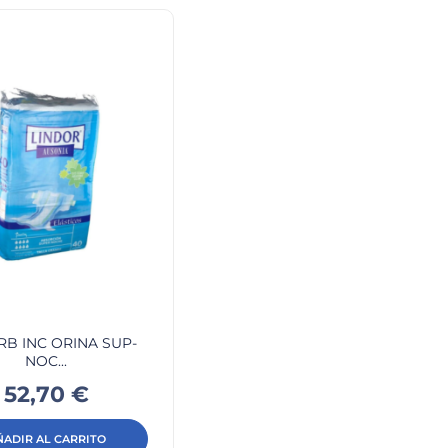
B INC ORINA SUP-
NOC...
Precio
52,70 €
ÑADIR AL CARRITO