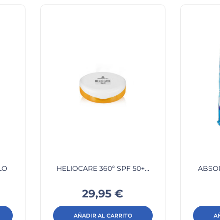
LO
HELIOCARE 360º SPF 50+...
ABSOR
Precio
29,95 €
AÑADIR AL CARRITO
A