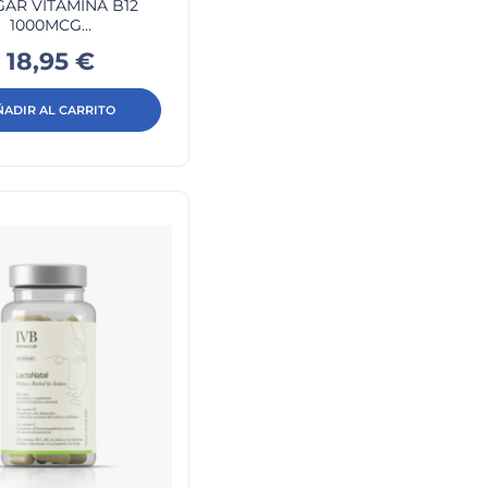
AR VITAMINA B12
1000MCG...
Precio
18,95 €
ÑADIR AL CARRITO