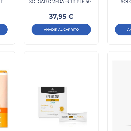
RT
SOLGAR OMEGA -3 TRIPLE 50...
SOLG
Precio
37,95 €
AÑADIR AL CARRITO
A