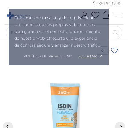
981 943 585
Cuidamos de tu salud y de tu privacidad
Utilizamos cookies propias y de terceros
para garantizar el correcto funcionamiento
de nuestra web, ofrecerte una experiencia
de compra segura y analizar nuestro tráfico.
0
POLÍTICA DE PRIVACIDAD
ACEPTAR
done