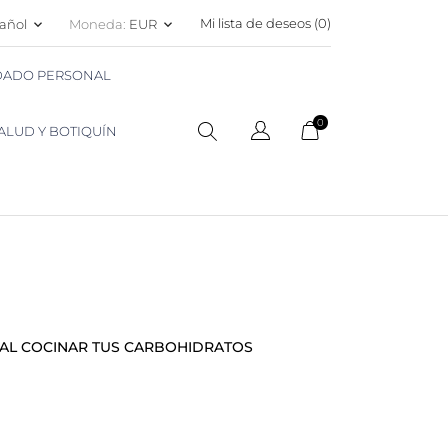
Mi lista de deseos (
0
)
añol
Moneda:
EUR
keyboard_arrow_down
keyboard_arrow_down
IDADO PERSONAL
0
ALUD Y BOTIQUÍN
 AL COCINAR TUS CARBOHIDRATOS