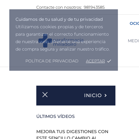
Contacte con nosotros:
981943585
Cuidamos de tu salud y de tu privacidad
OCI
Utilizamos cookies propias y de terceros
para garantizar el correcto funcionamiento
MED
de nuestra web, ofrecerte una experiencia
de compra segura y analizar nuestro tráfico.
POLÍTICA DE PRIVACIDAD
ACEPTAR
done
INICIO
ÚLTIMOS VÍDEOS
MEJORA TUS DIGESTIONES CON
ESTE SENCILLO CAMBIO AL