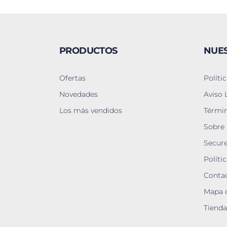
PRODUCTOS
NUE
Ofertas
Políti
Novedades
Aviso 
Los más vendidos
Términ
Sobre
Secur
Políti
Contac
Mapa d
Tienda